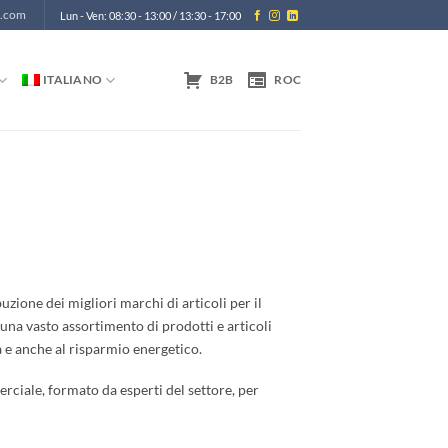
m.com
Lun - Ven: 08:30 - 13:00 / 13:30 - 17:00
ITALIANO
B2B
ROC
uzione dei migliori marchi di articoli per il
una vasto assortimento di prodotti e articoli
à e anche al risparmio energetico.
rciale, formato da esperti del settore, per