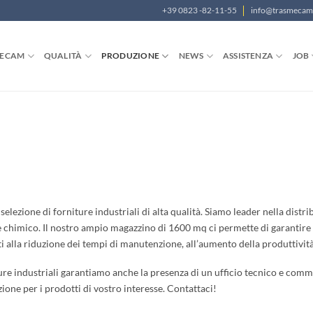
+39 0823 -82-11-55
info@trasmeca
MECAM
QUALITÀ
PRODUZIONE
NEWS
ASSISTENZA
JOB
lezione di forniture industriali di alta qualità. Siamo leader nella distrib
 e chimico. Il nostro ampio magazzino di 1600 mq ci permette di garantire 
ti alla riduzione dei tempi di manutenzione, all’aumento della produttivit
ure industriali garantiamo anche la presenza di un ufficio tecnico e comme
one per i prodotti di vostro interesse. Contattaci!