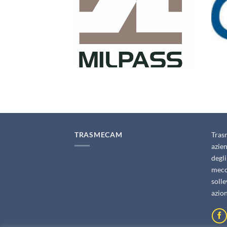
TRASMECAM
Tras
azien
degli
mecca
soll
azio