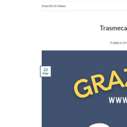
Inserito in
News
Trasmecam
PUBBLICAT
22
Mar