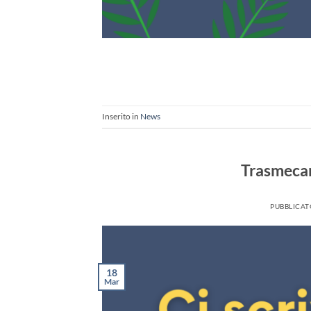
Inserito in
News
Trasmecam
PUBBLICAT
18
Mar