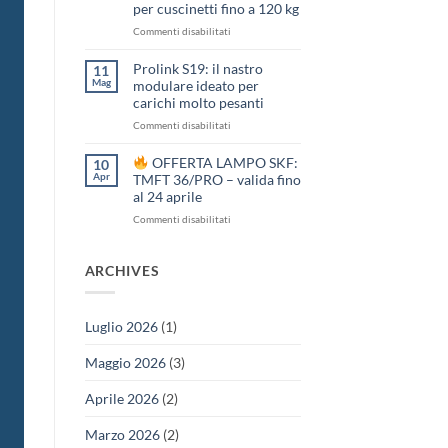
–
per cuscinetti fino a 120 kg
Chiusura
su
Commenti disabilitati
1
e
Offerta
2
Prolink S19: il nastro
11
lampo
giugno
Mag
modulare ideato per
SKF:
carichi molto pesanti
riscaldatore
su
Commenti disabilitati
a
Prolink
induzione
S19:
per
OFFERTA LAMPO SKF:
10
il
cuscinetti
Apr
TMFT 36/PRO – valida fino
nastro
fino
al 24 aprile
modulare
a
su
Commenti disabilitati
ideato
120
per
kg
OFFERTA
carichi
LAMPO
ARCHIVES
molto
SKF:
pesanti
TMFT
36/PRO
Luglio 2026
(1)
–
valida
Maggio 2026
(3)
fino
al
24
Aprile 2026
(2)
aprile
Marzo 2026
(2)