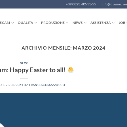
+39 0823 -82-11-55
info@trasmeca
MECAM
QUALITÀ
PRODUZIONE
NEWS
ASSISTENZA
JOB
ARCHIVIO MENSILE:
MARZO 2024
NEWS
m: Happy Easter to all!
O IL
28/03/2024
DA
FRANCESCOMAZZOCCO