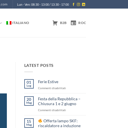
m.com
Lun - Ven: 08:30 - 13:00 / 13:30 - 17:00
ITALIANO
B2B
ROC
LATEST POSTS
Ferie Estive
01
Lug
su
Commenti disabilitati
Ferie
Estive
Festa della Repubblica –
20
Mag
Chiusura 1 e 2 giugno
su
Commenti disabilitati
Festa
della
Offerta lampo SKF:
15
Repubblica
Mag
riscaldatore a induzione