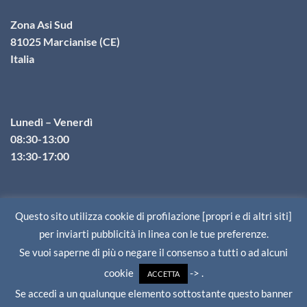
Zona Asi Sud
81025 Marcianise (CE)
Italia
Lunedì – Venerdì
08:30-13:00
13:30-17:00
TEL
FAX
Mail
PEC
GPS
Questo sito utilizza cookie di profilazione [propri e di altri siti]
+39 0823 821155
+39 0823 821115
info@trasmecam.com
per inviarti pubblicità in linea con le tue preferenze.
trasmecam@pec.it
N41°0'17.28",
E14°18'43.91"
Se vuoi saperne di più o negare il consenso a tutti o ad alcuni
cookie
-> .
ACCETTA
© 2026 Trasmecam S.p.A. - Zona ASI Sud 81025 Marcianise (CE) -
Se accedi a un qualunque elemento sottostante questo banner
Italia - P.IVA 00444200612