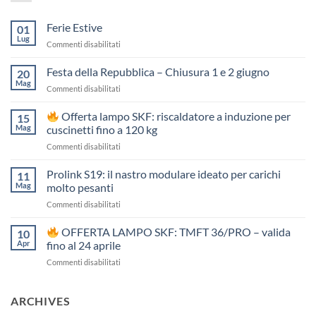
Ferie Estive
01
Lug
su
Commenti disabilitati
Ferie
Estive
Festa della Repubblica – Chiusura 1 e 2 giugno
20
Mag
su
Commenti disabilitati
Festa
della
Offerta lampo SKF: riscaldatore a induzione per
15
Repubblica
Mag
cuscinetti fino a 120 kg
–
su
Commenti disabilitati
Chiusura
1
Offerta
Prolink S19: il nastro modulare ideato per carichi
e
11
lampo
2
Mag
molto pesanti
SKF:
giugno
su
Commenti disabilitati
riscaldatore
Prolink
a
S19:
OFFERTA LAMPO SKF: TMFT 36/PRO – valida
induzione
10
il
per
Apr
fino al 24 aprile
nastro
cuscinetti
su
Commenti disabilitati
modulare
fino
ideato
a
OFFERTA
per
120
LAMPO
ARCHIVES
carichi
kg
SKF:
molto