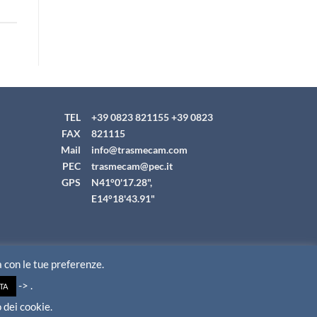
TEL
+39 0823 821155
+39 0823
FAX
821115
Mail
info@trasmecam.com
PEC
trasmecam@pec.it
GPS
N41°0'17.28",
E14°18'43.91"
ea con le tue preferenze.
-> .
TA
44200612
 dei cookie.