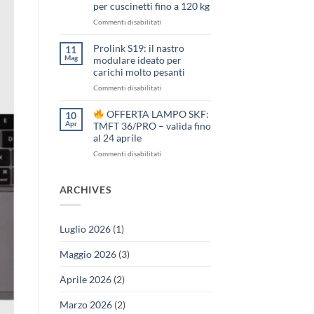
–
per cuscinetti fino a 120 kg
Chiusura
su
Commenti disabilitati
1
e
Offerta
2
Prolink S19: il nastro
11
lampo
giugno
Mag
modulare ideato per
SKF:
carichi molto pesanti
riscaldatore
su
Commenti disabilitati
a
Prolink
induzione
S19:
per
OFFERTA LAMPO SKF:
10
il
cuscinetti
Apr
TMFT 36/PRO – valida fino
nastro
fino
al 24 aprile
modulare
a
su
Commenti disabilitati
ideato
120
per
kg
OFFERTA
carichi
LAMPO
ARCHIVES
molto
SKF:
pesanti
TMFT
36/PRO
Luglio 2026
(1)
–
valida
Maggio 2026
(3)
fino
al
24
Aprile 2026
(2)
aprile
Marzo 2026
(2)