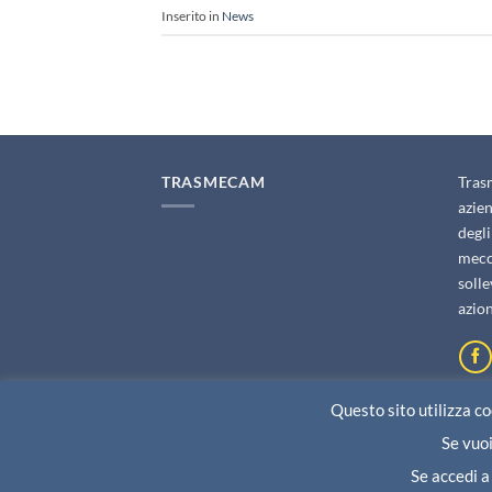
Inserito in
News
TRASMECAM
Tras
azien
degli
mecca
soll
azio
Questo sito utilizza coo
Se vuoi
© 2026 
Se accedi a