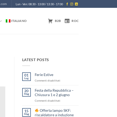
m.com
Lun - Ven: 08:30 - 13:00 / 13:30 - 17:00
ITALIANO
B2B
ROC
LATEST POSTS
Ferie Estive
01
Lug
su
Commenti disabilitati
Ferie
Estive
Festa della Repubblica –
20
Mag
Chiusura 1 e 2 giugno
su
Commenti disabilitati
Festa
della
Offerta lampo SKF:
15
Repubblica
Mag
riscaldatore a induzione