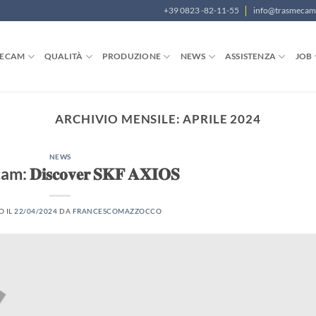
+39 0823 -82-11-55
info@trasmeca
MECAM
QUALITÀ
PRODUZIONE
NEWS
ASSISTENZA
JOB
ARCHIVIO MENSILE:
APRILE 2024
NEWS
𝐃𝐢𝐬𝐜𝐨𝐯𝐞𝐫 𝐒𝐊𝐅 𝐀𝐗𝐈𝐎𝐒
O IL
22/04/2024
DA
FRANCESCOMAZZOCCO