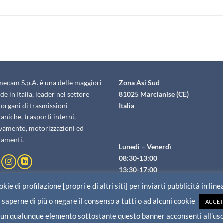
mecam S.p.A. è una delle maggiori
Zona Asi Sud
de in Italia, leader nel settore
81025 Marcianise (CE)
 organi di trasmissioni
Italia
niche, trasporti interni,
evamento, motorizzazioni ed
namenti.
Lunedì – Venerdì
08:30-13:00
13:30-17:00
kie di profilazione [propri e di altri siti] per inviarti pubblicità in lin
 saperne di più o negare il consenso a tutti o ad alcuni cookie
ACCET
Trasmecam S.p.A. - Zona ASI Sud 81025 Marcianise (CE) - Italia - P.IVA 004
 un qualunque elemento sottostante questo banner acconsenti all’uso
Credits
-
Privacy Policy