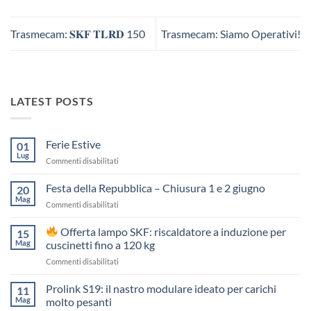
Trasmecam: 𝐒𝐊𝐅 𝐓𝐋𝐑𝐃 150
Trasmecam: Siamo Operativi!
LATEST POSTS
Ferie Estive
01
Lug
su
Commenti disabilitati
Ferie
Estive
Festa della Repubblica – Chiusura 1 e 2 giugno
20
Mag
su
Commenti disabilitati
Festa
della
Offerta lampo SKF: riscaldatore a induzione per
15
Repubblica
Mag
cuscinetti fino a 120 kg
–
su
Commenti disabilitati
Chiusura
1
Offerta
Prolink S19: il nastro modulare ideato per carichi
e
11
lampo
2
Mag
molto pesanti
SKF:
giugno