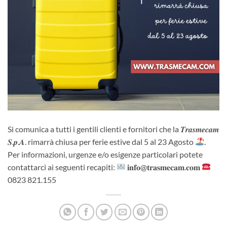
Si comunica a tutti i gentili clienti e fornitori che la 𝑻𝒓𝒂𝒔𝒎𝒆𝒄𝒂𝒎
𝑺.𝒑.𝑨. rimarrà chiusa per ferie estive dal 5 al 23 Agosto
.
Per informazioni, urgenze e/o esigenze particolari potete
contattarci ai seguenti recapiti:
𝐢𝐧𝐟𝐨@𝐭𝐫𝐚𝐬𝐦𝐞𝐜𝐚𝐦.𝐜𝐨𝐦
0823 821.155