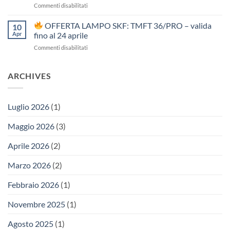
su
Commenti disabilitati
riscaldatore
Prolink
a
S19:
OFFERTA LAMPO SKF: TMFT 36/PRO – valida
induzione
10
il
per
Apr
fino al 24 aprile
nastro
cuscinetti
su
Commenti disabilitati
modulare
fino
ideato
a
OFFERTA
per
120
LAMPO
ARCHIVES
carichi
kg
SKF:
molto
TMFT
pesanti
36/PRO
Luglio 2026
(1)
–
valida
Maggio 2026
(3)
fino
al
24
Aprile 2026
(2)
aprile
Marzo 2026
(2)
Febbraio 2026
(1)
Novembre 2025
(1)
Agosto 2025
(1)